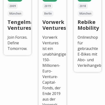
2009
2019
2018
München
Berlin
München
Tengelmann
Vorwerk
Rebike
Ventures
Ventures
Mobility
Join Forces.
Vorwerk
Onlineshop
Define
Ventures
für
Tomorrow.
ist ein
gebrauchte
unabhängiger
E-Bikes mit
150-
Abo- und
Millionen-
Verleihangebot
Euro-
Venture-
Capital-
Fonds, der
Ende 2019
aus der
Vorwerk