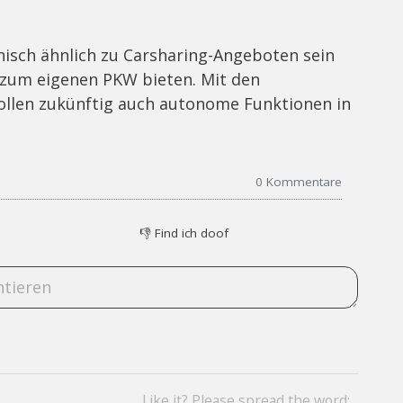
nisch ähnlich zu Carsharing-Angeboten sein
e zum eigenen PKW bieten. Mit den
llen zukünftig auch autonome Funktionen in
0
Kommentare
👎
Find ich doof
Like it? Please spread the word: