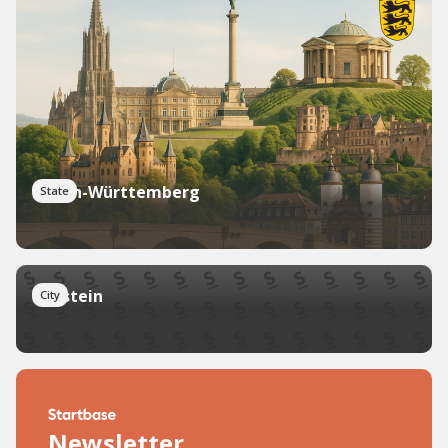
Baden-Württemberg
State
Beilstein
City
Newsletter