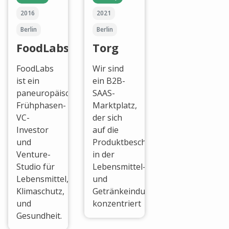
2016
2021
Berlin
Berlin
FoodLabs
Torg
FoodLabs
Wir sind
ist ein
ein B2B-
paneuropäischer
SAAS-
Frühphasen-
Marktplatz,
VC-
der sich
Investor
auf die
und
Produktbeschaffung
Venture-
in der
Studio für
Lebensmittel-
Lebensmittel,
und
Klimaschutz,
Getränkeindustrie
und
konzentriert
Gesundheit.