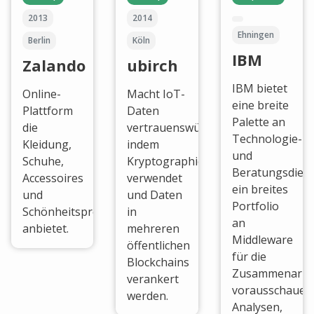
2013
2014
Ehningen
Berlin
Köln
IBM
Zalando
ubirch
IBM bietet
Online-
Macht IoT-
eine breite
Plattform
Daten
Palette an
die
vertrauenswürdig,
Technologie-
Kleidung,
indem
und
Schuhe,
Kryptographie
Beratungsdiens
Accessoires
verwendet
ein breites
und
und Daten
Portfolio
Schönheitsprodukte
in
an
anbietet.
mehreren
Middleware
öffentlichen
für die
Blockchains
Zusammenarbei
verankert
vorausschauen
werden.
Analysen,