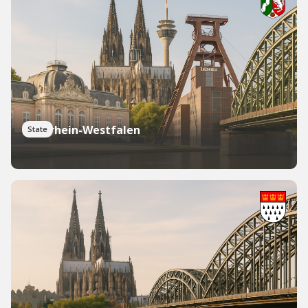
Nordrhein-Westfalen
State