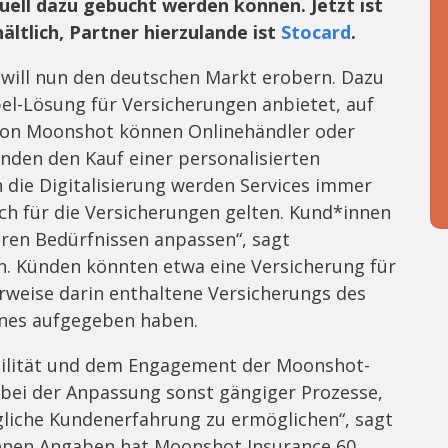
uell dazu gebucht werden können. Jetzt ist
ltlich, Partner hierzulande ist
Stocard
.
will nun den deutschen Markt erobern. Dazu
bel-Lösung für Versicherungen anbietet, auf
 von Moonshot können Onlinehändler oder
unden den Kauf einer personalisierten
 die Digitalisierung werden Services immer
ch für die Versicherungen gelten. Kund*innen
ihren Bedürfnissen anpassen“, sagt
n. Künden könnten etwa eine Versicherung für
erweise darin enthaltene Versicherungs des
ines aufgegeben haben.
ibilität und dem Engagement der Moonshot-
 bei der Anpassung sonst gängiger Prozesse,
liche Kundenerfahrung zu ermöglichen“, sagt
enen Angaben hat Moonshot Insurance 60