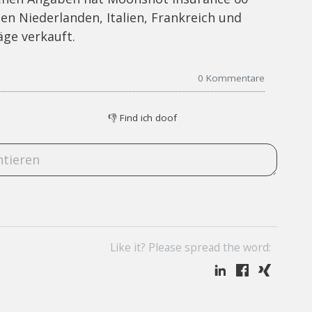
en Niederlanden, Italien, Frankreich und
äge verkauft.
0
Kommentare
👎
Find ich doof
Like it? Please spread the word: