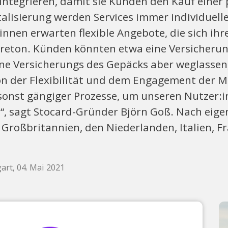
integrieren, damit sie Kunden den Kauf einer
talisierung werden Services immer individuell
nnen erwarten flexible Angebote, die sich ih
reton. Künden könnten etwa eine Versicherung
ne Versicherungs des Gepäcks aber weglassen
on der Flexibilität und dem Engagement der M
sonst gängiger Prozesse, um unseren Nutzer:i
“, sagt Stocard-Gründer Björn Goß. Nach ei
 Großbritannien, den Niederlanden, Italien, 
gart, 04. Mai 2021