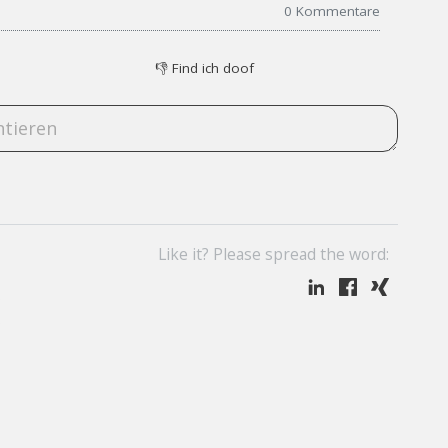
0
Kommentare
👎
Find ich doof
Like it? Please spread the word: