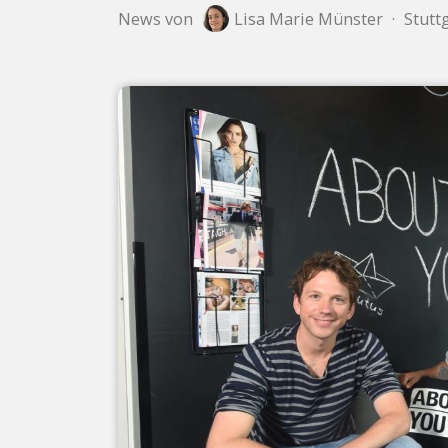
News von
Lisa Marie Münster
·
Stuttg