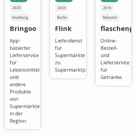
2020
2020
2016
Hamburg
Berlin
Münster
Bringoo
Flink
flaschenp
App-
Lieferdienst
Online-
basierter
für
Bestell-
Lieferservice
Supermärkte
und
für
zu
Lieferservice
Lebensmittel
Supermarktpreisen.
für
und
Getränke.
andere
Produkte
von
Supermärkten
in der
Region.