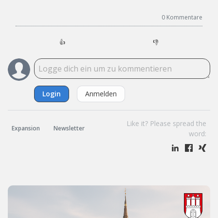
0
Kommentare
👍
👎
Login
Anmelden
Like it? Please spread the
Expansion
Newsletter
word: