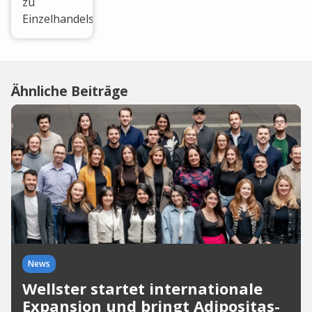
zu
Einzelhandelspreisen.
Ähnliche Beiträge
News
Wellster startet internationale
Expansion und bringt Adipositas-