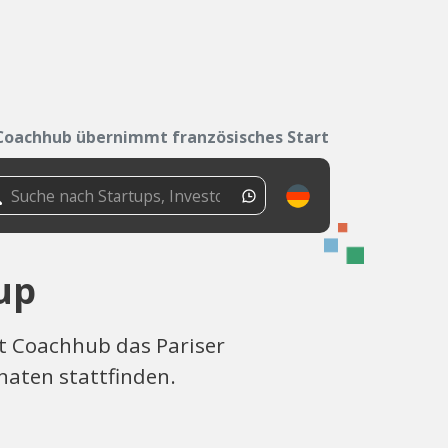
Coachhub übernimmt französisches Start-up
up
t Coachhub das Pariser
aten stattfinden.