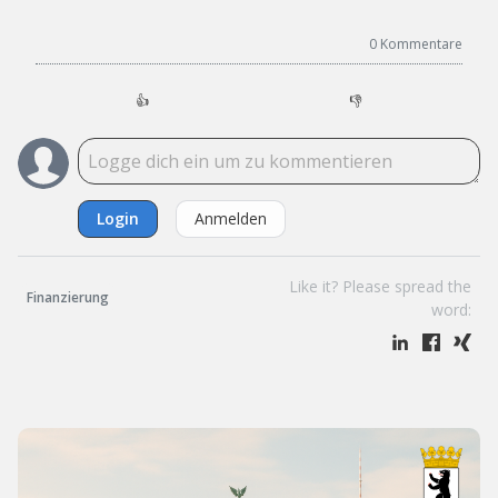
0
Kommentare
👍
👎
Login
Anmelden
Like it? Please spread the
Finanzierung
word: