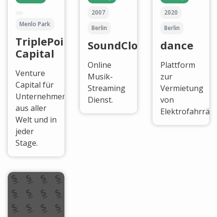
2007
2020
Menlo Park
Berlin
Berlin
TriplePoint
SoundCloud
dance
Capital
Online
Plattform
Venture
Musik-
zur
Capital für
Streaming
Vermietung
Unternehmen
Dienst.
von
aus aller
Elektrofahrräde
Welt und in
jeder
Stage.