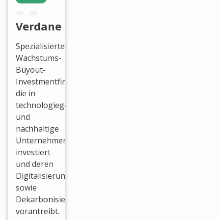
Verdane
Spezialisierte
Wachstums-
Buyout-
Investmentfirma,
die in
technologiegestützte
und
nachhaltige
Unternehmen
investiert
und deren
Digitalisierung
sowie
Dekarbonisierung
vorantreibt.