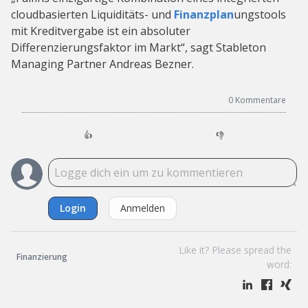
cloudbasierten Liquiditäts- und
Finanzplan
ungstools
mit Kreditvergabe ist ein absoluter
Differenzierungsfaktor im Markt“, sagt Stableton
Managing Partner Andreas Bezner.
0
Kommentare
👍
👎
Login
Anmelden
Like it? Please spread the
Finanzierung
word: