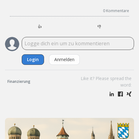
0
Kommentare
👍
👎
Login
Anmelden
Like it? Please spread the
Finanzierung
word: