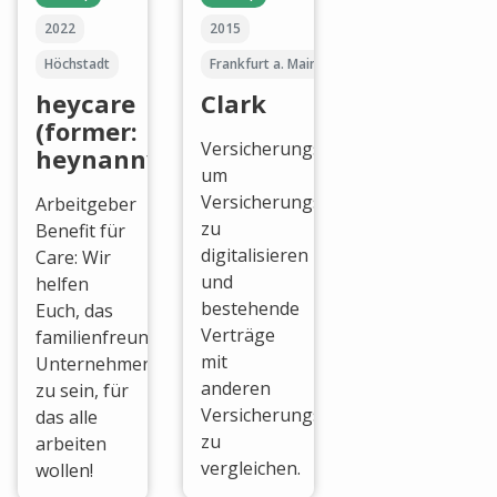
2022
2015
Höchstadt
Frankfurt a. Main
heycare
Clark
(former:
Versicherungsmanager,
heynanny)
um
Versicherungspolicen
Arbeitgeber
zu
Benefit für
digitalisieren
Care: Wir
und
helfen
bestehende
Euch, das
Verträge
familienfreundliche
mit
Unternehmen
anderen
zu sein, für
Versicherungsmöglichkeiten
das alle
zu
arbeiten
vergleichen.
wollen!