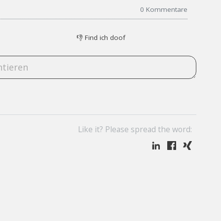
0
Kommentare
👎
Find ich doof
Like it? Please spread the word: