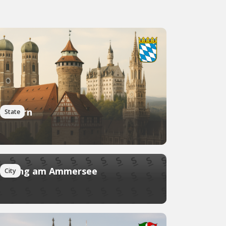
Bayern
State
Eching am Ammersee
City