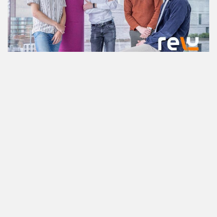
News
Startupnews zum Wochenende
KW 32/26
Millionen für KI und DeepTech, neue Übernahmen
und eine Drohne, die zum Lebensretter wird: Das
sind die Startupnews zum Wochenende.