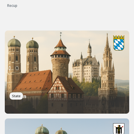
Recup
Bayern
State