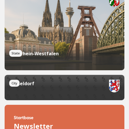
Nordrhein-Westfalen
State
Düsseldorf
City
Newsletter