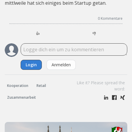
mittlweile hat sich einiges beim Startup getan.
0
Kommentare
👍
👎
Login
Anmelden
Like it? Please spread the
Kooperation
Retail
word:
Zusammenarbeit