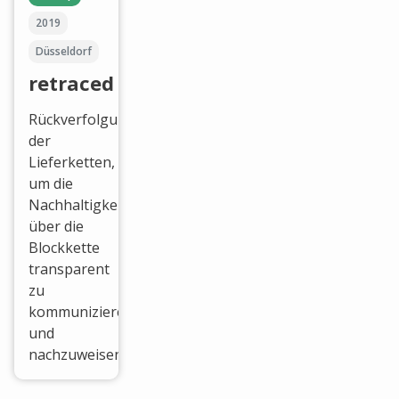
2019
Düsseldorf
retraced
Rückverfolgung
der
Lieferketten,
um die
Nachhaltigkeitsbemühungen
über die
Blockkette
transparent
zu
kommunizieren
und
nachzuweisen.