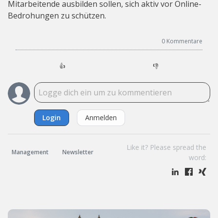
Mitarbeitende ausbilden sollen, sich aktiv vor Online-
Bedrohungen zu schützen.
0
Kommentare
👍
👎
Login
Anmelden
Like it? Please spread the
Management
Newsletter
word: