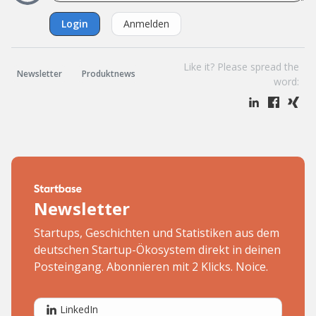
Login
Anmelden
Like it? Please spread the
Newsletter
Produktnews
word:
Newsletter
Startups, Geschichten und Statistiken aus dem
deutschen Startup-Ökosystem direkt in deinen
Posteingang. Abonnieren mit 2 Klicks. Noice.
LinkedIn