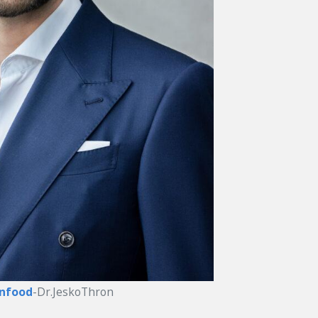
nfood
-Dr.JeskoThron