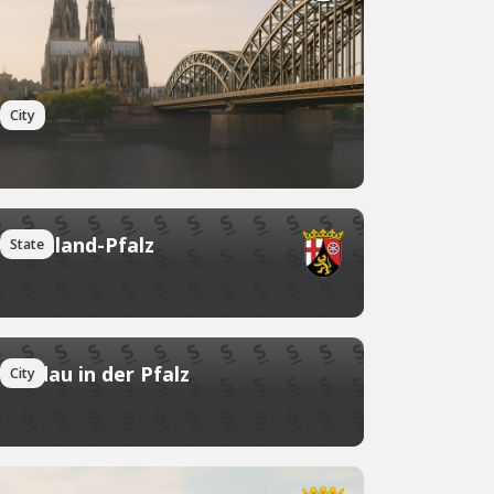
Köln
City
Rheinland-Pfalz
State
Landau in der Pfalz
City