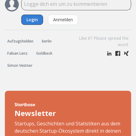
Login
Anmelden
Like it? Please spread the
Aufzugshelden
berlin
word:
Fabian Lenz
Goldbeck
Simon Vestner
Newsletter
Startups, Geschichten und Statistiken aus dem
deutschen Startup-Ökosystem direkt in deinen