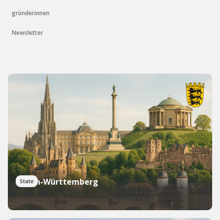
gründerinnen
Newsletter
Baden-Württemberg
State