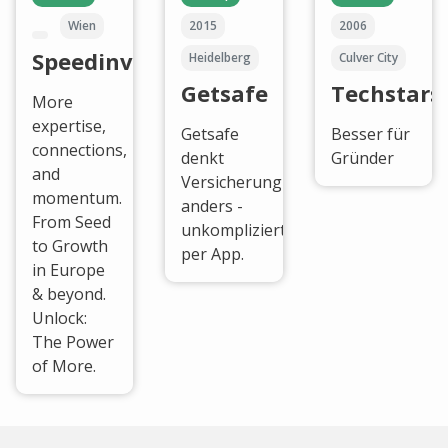
Wien
2015
2006
Speedinvest
Heidelberg
Culver City
Getsafe
Techstars
More
expertise,
Getsafe
Besser für
connections,
denkt
Gründer
and
Versicherung
momentum.
anders -
From Seed
unkompliziert
to Growth
per App.
in Europe
& beyond.
Unlock:
The Power
of More.