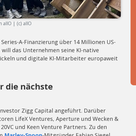
allO | (c) allO
 Series-A-Finanzierung über 14 Millionen US-
 will das Unternehmen seine KI-native
ckeln und digitale KI-Mitarbeiter europaweit
ür die nächste
nvestor Zigg Capital angeführt. Darüber
storen LifeX Ventures, Aperture und Wecken &
 20VC und Keen Venture Partners. Zu den
em
Marley-Spoon
-Mitgründer Fabian Siegel,