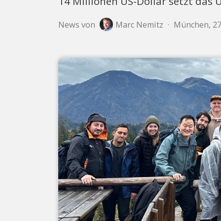
14 Millionen US-Dollar setzt da
News von
Marc Nemitz
·
München, 27