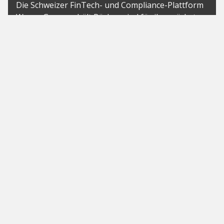
Die Schweizer FinTech- und Compliance-Plattform
Wecan Group erhält Rückenwind für ihre nächste
Wachstumsphase: Das börsennotierte
Cybersecurity-Unternehmen SEALSQ übernimmt
die Mehrheit an dem Unternehmen und stellt...
News
flatexDEGIRO, Société Générale