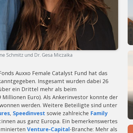
ne Schmitz und Dr. Gesa Miczaika
Fonds Auxxo Female Catalyst Fund hat das
ekanntgegeben. Insgesamt wurden dabei 26
über ein Drittel mehr als beim
Millionen Euro). Als Ankerinvestor konnte der
ewonnen werden. Weitere Beteiligte sind unter
ures
,
Speedinvest
sowie zahlreiche
Family
innen aus ganz Europa. Ein bemerkenswertes
dominierten
Venture-Capital
-Branche: Mehr als