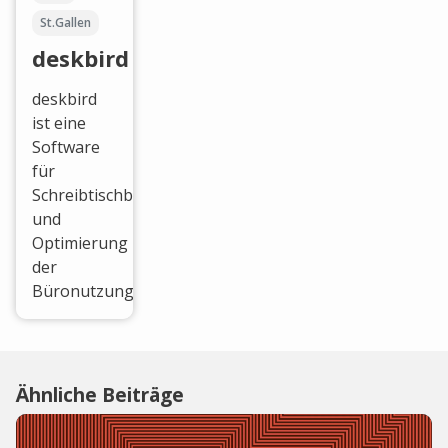
St.Gallen
deskbird
deskbird
ist eine
Software
für
Schreibtischbuchung
und
Optimierung
der
Büronutzung.
Ähnliche Beiträge