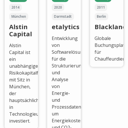
2014
2020
2011
München
Darmstadt
Berlin
Alstin
etalytics
Blacklane
Capital
Entwicklung
Globale
von
Buchungsplatt
Alstin
Softwarelösungen
für
Capital ist
für die
Chauffeurdiens
ein
Strukturierung
unabhängiger
und
Risikokapitalfonds
Analyse
mit Sitz in
von
München,
Energie-
der
und
hauptsächlich
Prozessdaten,
in
um
Technologieunternehmen
Energiekosten
investiert.
und CO2-