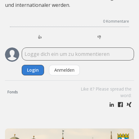
und internationaler werden.
0
Kommentare
👍
👎
Login
Anmelden
Like it? Please spread the
Fonds
word: