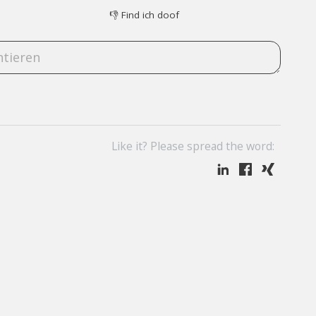
👎
Find ich doof
Like it? Please spread the word: