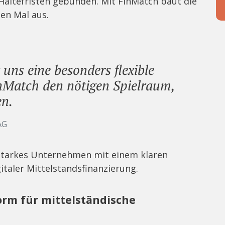
Haltefristen gebunden. Mit FinMatch baut die
en Mal aus.
 uns eine besonders flexible
inMatch den nötigen Spielraum,
en.
AG
starkes Unternehmen mit einem klaren
italer Mittelstandsfinanzierung.
orm für mittelständische