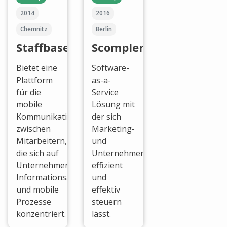
2014
2016
Chemnitz
Berlin
Staffbase
Scompler
Bietet eine
Software-
Plattform
as-a-
für die
Service
mobile
Lösung mit
Kommunikation
der sich
zwischen
Marketing-
Mitarbeitern,
und
die sich auf
Unternehmenskommunikation
Unternehmenskommunikation,
effizient
Informationsaustausch
und
und mobile
effektiv
Prozesse
steuern
konzentriert.
lässt.