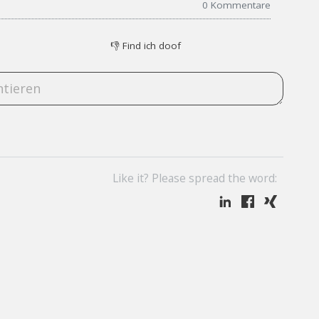
0
Kommentare
👎
Find ich doof
Like it? Please spread the word: