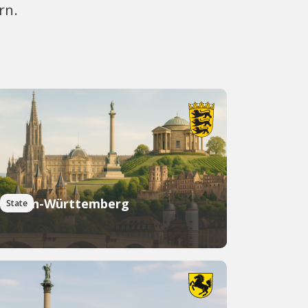
rn.
Baden-Württemberg
State