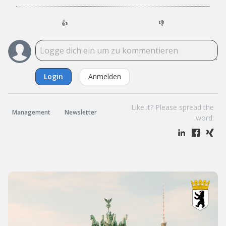
👍
👎
Login
Anmelden
Like it? Please spread the
Management
Newsletter
word: