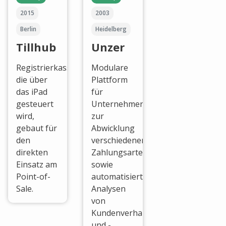
2015
2003
Berlin
Heidelberg
Tillhub
Unzer
Registrierkasse,
Modulare
die über
Plattform
das iPad
für
gesteuert
Unternehmen
wird,
zur
gebaut für
Abwicklung
den
verschiedener
direkten
Zahlungsarten,
Einsatz am
sowie
Point-of-
automatisierter
Sale.
Analysen
von
Kundenverhalten
und -