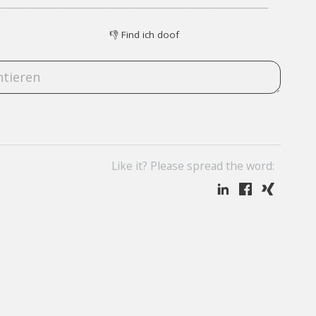
👎
Find ich doof
Like it? Please spread the word: