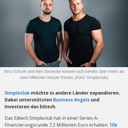
Nico Schork und Alex Giesecke können sich bereits über mehr als
zwei Millionen Nutzer freuen. (Foto: Simpleclub)
Simpleclub
möchte in andere Länder expandieren.
Dabei unterstützten
Business Angels
und
Investoren das Edtech.
Das Edtech Simpleclub hat in einer Series-A-
Finanzierungsrunde 7,2 Millionen Euro erhalten.
10x