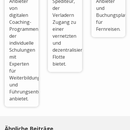
Anbieter
Spediteur,
Anbieter
von
der
und
digitalen
Verladern
Buchungsplatt
Coaching-
Zugang zu
für
Programmen,
einer
Fernreisen.
der
vernetzten
individuelle
und
Schulungen
dezentralisierten
mit
Flotte
Experten
bietet.
für
Weiterbildung
und
Führungsentwicklung
anbietet.
Ähnliche Beiträge