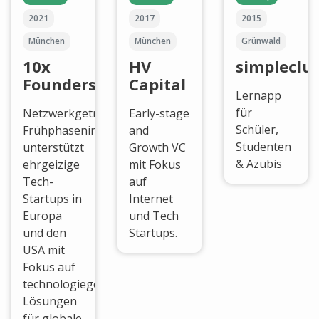
2021
2017
2015
München
München
Grünwald
10x
HV
simpleclu
Founders
Capital
Lernapp
für
Netzwerkgetriebener
Early-stage
Schüler,
Frühphaseninvestor
and
Studenten
unterstützt
Growth VC
& Azubis
ehrgeizige
mit Fokus
Tech-
auf
Startups in
Internet
Europa
und Tech
und den
Startups.
USA mit
Fokus auf
technologiegetriebene
Lösungen
für globale