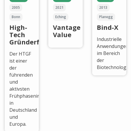
2005
2021
2013
Bonn
Eching
Planegg
High-
Vantage
Bind-X
Tech
Value
Industrielle
Gründerfonds
Anwendungen
im Bereich
Der HTGF
der
ist einer
Biotechnologie.
der
führenden
und
aktivsten
Frühphaseninvestoren
in
Deutschland
und
Europa.