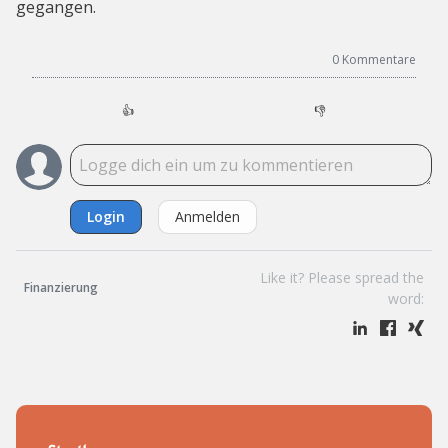
gegangen.
0
Kommentare
👍
👎
Login
Anmelden
Like it? Please spread the
Finanzierung
word: