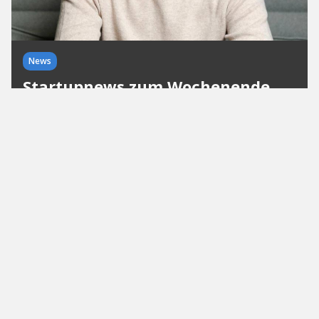
News
Startupnews zum Wochenende
KW 25/26
Milliardenmärkte, KI, ClimateTech und Startup-
Awards: In den Startupnews zum Wochenende
zeigt sich, wie vielfältig Europas
Innovationslandschaft aktuell wächst. Von
Millionenfinanzierungen über erfolgreiche Exits
bis...