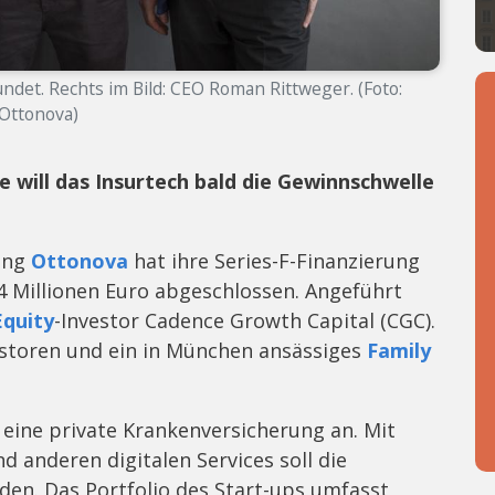
et. Rechts im Bild: CEO Roman Rittweger. (Foto:
Ottonova)
 will das Insurtech bald die Gewinnschwelle
rung
Ottonova
hat ihre Series-F-Finanzierung
4 Millionen Euro abgeschlossen. Angeführt
Equity
-Investor Cadence Growth Capital (CGC).
estoren und ein in München ansässiges
Family
 eine private Krankenversicherung an. Mit
 anderen digitalen Services soll die
en. Das Portfolio des Start-ups umfasst