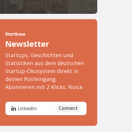
Newsletter
Startups, Geschichten und
Statistiken aus dem deutschen
Startup-Ökosystem direkt in
deinen Posteingang.
Abonnieren mit 2 Klicks. Noice.
Connect
LinkedIn