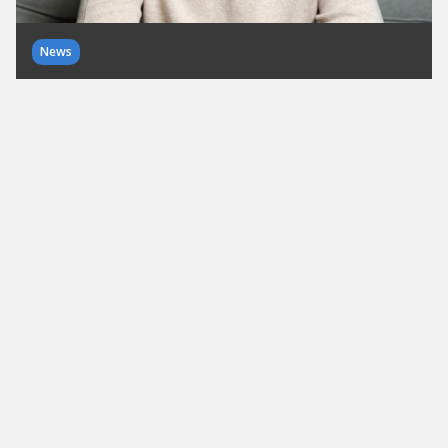
News
Startupnews zum Wochenende
KW 25/26
Milliardenmärkte, KI, ClimateTech und Startup-
Awards: In den Startupnews zum Wochenende
zeigt sich, wie vielfältig Europas
Innovationslandschaft aktuell wächst. Von
Millionenfinanzierungen über erfolgreiche Exits
bis...