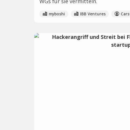
WGs für sie vermitteln.
myboshi
IBB Ventures
Cars