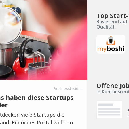
Top Start
Basierend auf 
Qualität.
Offene Jo
BusinessInsider
In Konradsreu
as haben diese Startups
der
decken viele Startups die
and. Ein neues Portal will nun