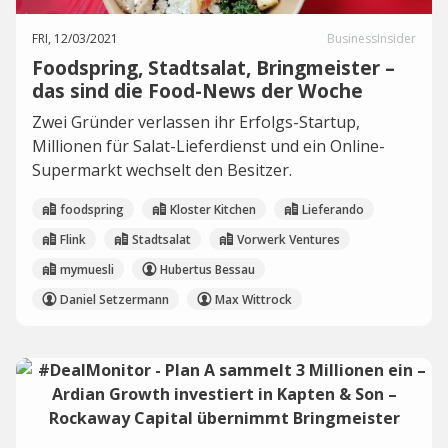
FRI, 12/03/2021
BusinessInsider
Foodspring, Stadtsalat, Bringmeister –
das sind die Food-News der Woche
Zwei Gründer verlassen ihr Erfolgs-Startup,
Millionen für Salat-Lieferdienst und ein Online-
Supermarkt wechselt den Besitzer.
foodspring
Kloster Kitchen
Lieferando
Flink
Stadtsalat
Vorwerk Ventures
mymuesli
Hubertus Bessau
Daniel Setzermann
Max Wittrock