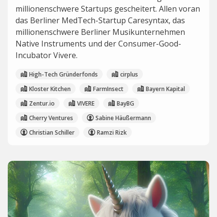
millionenschwere Startups gescheitert. Allen voran
das Berliner MedTech-Startup Caresyntax, das
millionenschwere Berliner Musikunternehmen
Native Instruments und der Consumer-Good-
Incubator Vivere.
High-Tech Gründerfonds
cirplus
Kloster Kitchen
FarmInsect
Bayern Kapital
Zentur.io
VIVERE
BayBG
Cherry Ventures
Sabine Häußermann
Christian Schiller
Ramzi Rizk