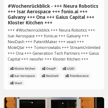
#Wochenrückblick - +++ Neura Robotics
+++ Isar Aerospace +++ fonio.ai +++
Galvany +++ Ona +++ Gaius Capital +++
Kloster Kitchen +++
+++ #Wochenrückblick +++ Neura Robotics +++
Isar Aerospace +++ fonio.ai +++ Galvany +++
NexDash +++ PatentMaker +++ veact +++
MoleQlar +++ Tomorrowlabs +++ StreamUnlimited
+++ Ona +++ Generation Tech Partners +++ Gaius
Capital +++ neosfer +++ Kloster Kitchen +++
Kloster Kitchen
DeepIP
LIQID
Isar Aerospace
NexDash
friendsurance
Veact