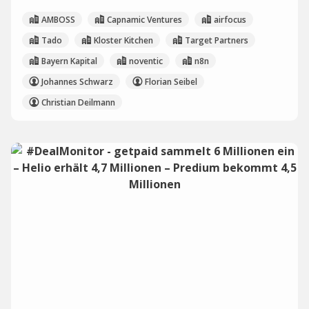
AMBOSS
Capnamic Ventures
airfocus
Tado
Kloster Kitchen
Target Partners
Bayern Kapital
noventic
n8n
Johannes Schwarz
Florian Seibel
Christian Deilmann