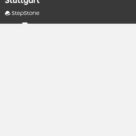
Empfohlene
Seiten
Berlin
Munich
Frankfurt
Stuttgart
Hamburg
Köln
Nürnberg
Karlsruhe
Freiburg
The Female Company