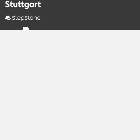
Empfohlene
Seiten
Berlin
Munich
Frankfurt
Stuttgart
Hamburg
Köln
Nürnberg
Karlsruhe
Freiburg
The Female Company