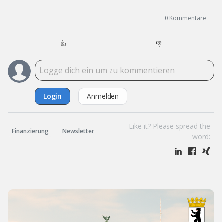
0
Kommentare
👍
👎
Login
Anmelden
Like it? Please spread the
Finanzierung
Newsletter
word: