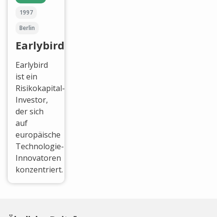
1997
Berlin
Earlybird
Earlybird
ist ein
Risikokapital-
Investor,
der sich
auf
europäische
Technologie-
Innovatoren
konzentriert.