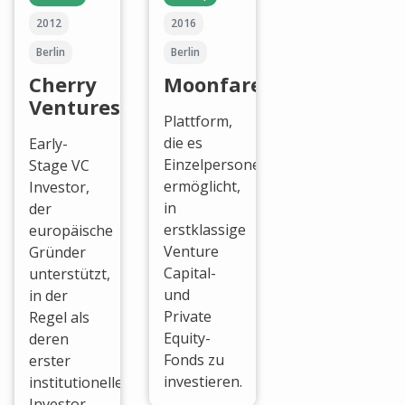
2012
2016
Berlin
Berlin
Cherry
Moonfare
Ventures
Plattform,
die es
Early-
Einzelpersonen
Stage VC
ermöglicht,
Investor,
in
der
erstklassige
europäische
Venture
Gründer
Capital-
unterstützt,
und
in der
Private
Regel als
Equity-
deren
Fonds zu
erster
investieren.
institutioneller
Investor.