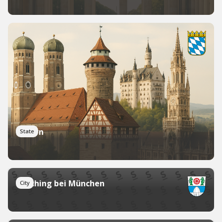
Bayern
State
Garching bei München
City