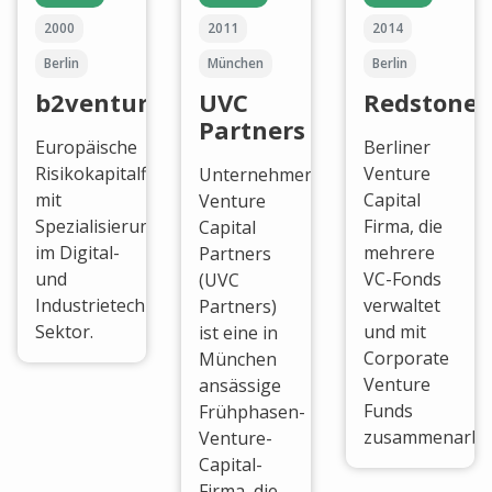
2000
2011
2014
Berlin
München
Berlin
b2venture
UVC
Redstone
Partners
Europäische
Berliner
Risikokapitalfirma
Venture
Unternehmertum
mit
Capital
Venture
Spezialisierung
Firma, die
Capital
im Digital-
mehrere
Partners
und
VC-Fonds
(UVC
Industrietechnologie
verwaltet
Partners)
Sektor.
und mit
ist eine in
Corporate
München
Venture
ansässige
Funds
Frühphasen-
zusammenarbei
Venture-
Capital-
Firma, die