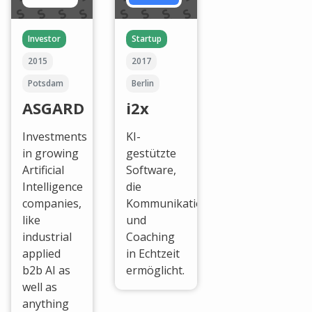
Investor
Startup
2015
2017
Potsdam
Berlin
ASGARD
i2x
Investments
KI-
in growing
gestützte
Artificial
Software,
Intelligence
die
companies,
Kommunikationsanalysen
like
und
industrial
Coaching
applied
in Echtzeit
b2b AI as
ermöglicht.
well as
anything