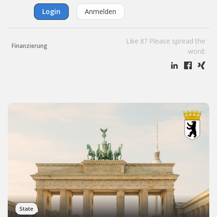
Login
Anmelden
Like it? Please spread the
Finanzierung
word:
Berlin
State