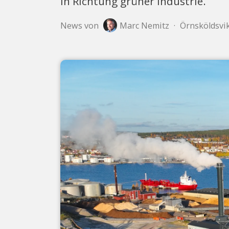
in Richtung grüner Industrie.
News von
Marc Nemitz
·
Örnsköldsvik