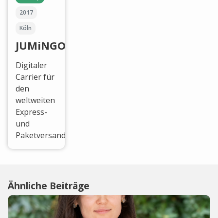
2017
Köln
JUMiNGO
Digitaler
Carrier für
den
weltweiten
Express-
und
Paketversand.
Ähnliche Beiträge