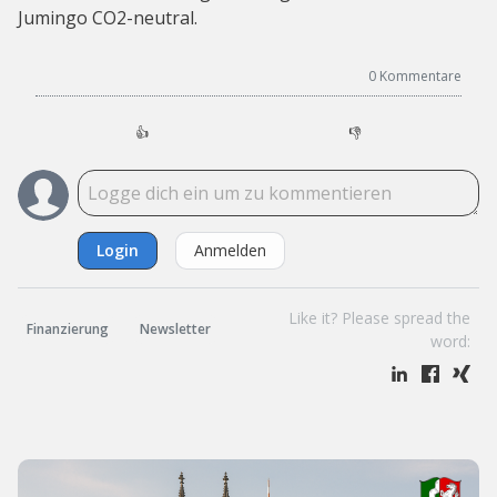
Jumingo CO2-neutral.
0
Kommentare
👍
👎
Login
Anmelden
Like it? Please spread the
Finanzierung
Newsletter
word: