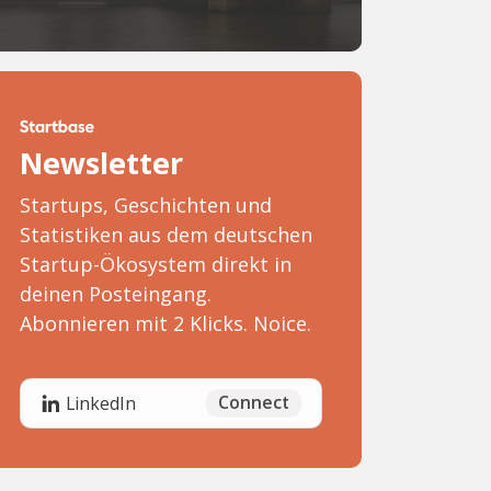
Newsletter
Startups, Geschichten und
Statistiken aus dem deutschen
Startup-Ökosystem direkt in
deinen Posteingang.
Abonnieren mit 2 Klicks. Noice.
Connect
LinkedIn