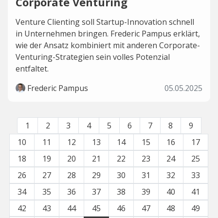
Corporate Venturing
Venture Clienting soll Startup-Innovation schnell
in Unternehmen bringen. Frederic Pampus erklärt,
wie der Ansatz kombiniert mit anderen Corporate-
Venturing-Strategien sein volles Potenzial
entfaltet.
Frederic Pampus
05.05.2025
1
2
3
4
5
6
7
8
9
10
11
12
13
14
15
16
17
18
19
20
21
22
23
24
25
26
27
28
29
30
31
32
33
34
35
36
37
38
39
40
41
42
43
44
45
46
47
48
49