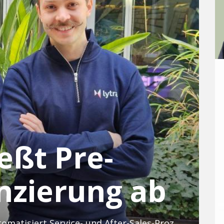
ießt Pre-
nzierung ab
KI für den Maschinenbau. lytra automatisiert Service- und After-Sales-Prozesse.