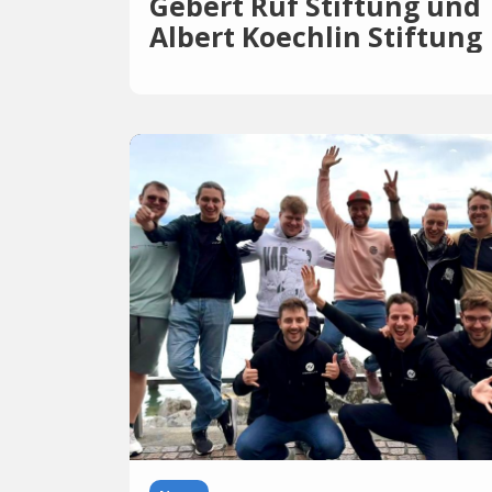
Gebert Rüf Stiftung und
Albert Koechlin Stiftung
investieren CHF 1,2 Mio
in Startups der
Innerschweiz