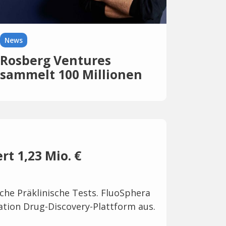
News
Rosberg Ventures
sammelt 100 Millionen
Dollar für neuen
Dachfonds ein
rt 1,23 Mio. €
iche Präklinische Tests. FluoSphera
ation Drug-Discovery-Plattform aus.