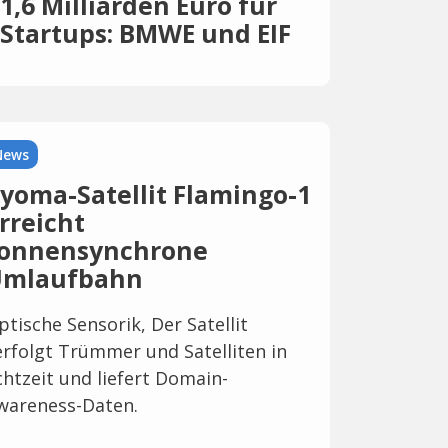
1,6 Milliarden Euro für
Startups: BMWE und EIF
erweitern
Eigenkapitalförderung
News
yoma-Satellit Flamingo-1
rreicht
onnensynchrone
mlaufbahn
ptische Sensorik, Der Satellit
erfolgt Trümmer und Satelliten in
chtzeit und liefert Domain-
wareness-Daten.