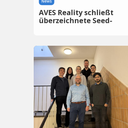
News
AVES Reality schließt
überzeichnete Seed-
Runde über 2,7 Millionen
Euro ab