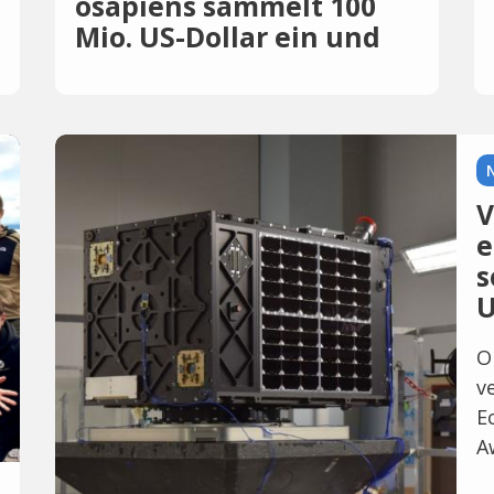
osapiens sammelt 100
Mio. US-Dollar ein und
erreicht Unicorn-
Bewertung
V
e
s
U
O
v
E
A