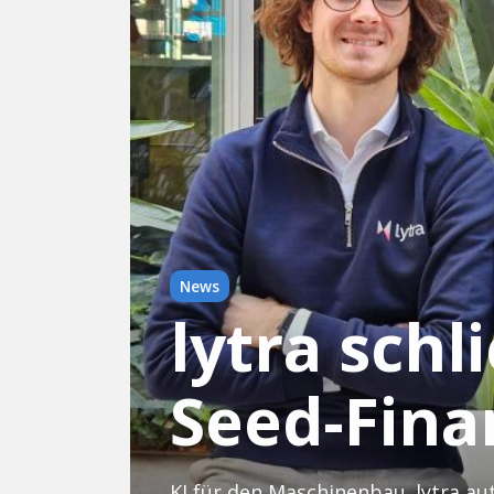
News
lytra schl
Seed-Fina